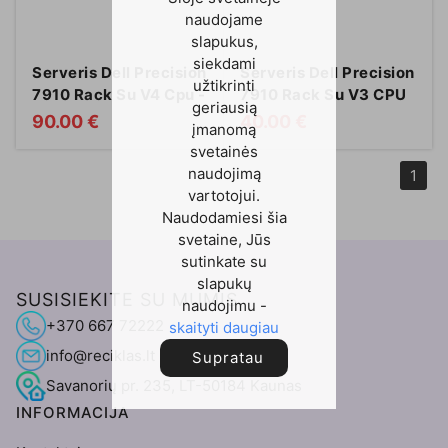
naudojame
slapukus,
siekdami
Serveris Dell Precision
Serveris Dell Precision
užtikrinti
7910 Rack Su V4 Cpu -
7910 Rack Su V3 CPU
geriausią
Konfigūruojamas
- Konfigūruojamas
90.00 €
40.00 €
įmanomą
svetainės
naudojimą
1
vartotojui.
Naudodamiesi šia
svetaine, Jūs
sutinkate su
slapukų
SUSISIEKITE SU MUMIS
naudojimu -
+370 667 72222
skaityti daugiau
info@reciklas.lt
Supratau
Savanorių pr. 235, LT-50184 Kaunas
INFORMACIJA