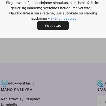
Šioje svetainėje naudojame slapukus, siekdami užtikrinti
geriausią įmanomą svetainės naudojimą vartotojui.
Naudodamiesi šia svetaine, Jūs sutinkate su slapukų
naudojimu -
skaityti daugiau
Supratau
info@reciklas.lt
S
MANO PASKYRA
NAUJ
Registruotis / Prisijungti
Krepšelis