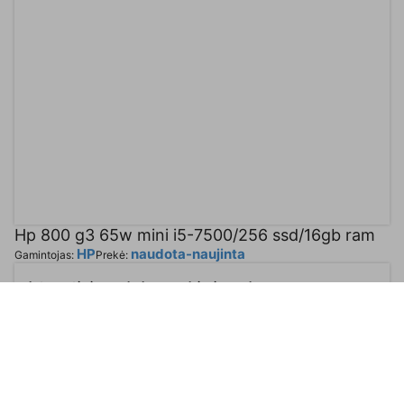
Hp 800 g3 65w mini i5-7500/256 ssd/16gb ram
HP
naudota-naujinta
Gamintojas:
Prekė:
Internetinės prekybos prekės ir paslaugų
Kaina:
145.00
€
Kiekis:
-
+
Likutis:
0
Išparduota