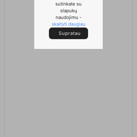
sutinkate su
slapukų
naudojimu -
skaityti daugiau
Supratau